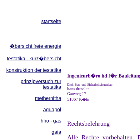
startseite
�bersicht freie energie
testatika - kurz�bersicht
konstruktion der testatika
Ingenieurb�ro hd f�r Bauleitun
prinzipversuch zur
Dipl. Bau- und Sicherheitsingenieur
testatika
hans dressler
Gauweg 17
methernitha
51067 K�ln
aquapol
hho - gas
Rechtsbelehrung
gaia
Alle Rechte vorbehalten. 